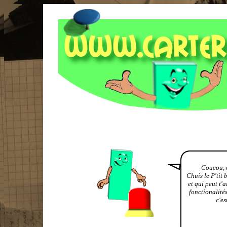
Coucou, c
Chuis le P'tit
et qui peut t'
fonctionalités
c'es