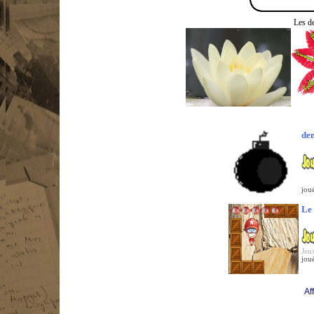
Les de
de
jou
Le
Jeux
jou
Af