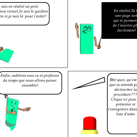
 suis en réalité un petit
En réalité,Tu l
on virtuel,Je suis le gardien
une page we
ite et,je suis là pour t'aider!
qui te permett
de t'inscrire p
facilement!
Enfin, oublions tout ca et profitons
Bhé quoi, qu'est
du temps que nous allons passer
que tu attends p
ensemble!
déclencher la
procédure??
Clique ici pour 
présenter et
t'enregistrer dan
liste d'amis