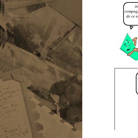
Je
compagn
de ce s