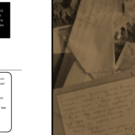
is
b
ra
lus
-ce
our
?
te
s ma