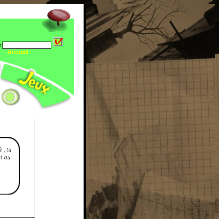
e
Accueil
 , tu
i au