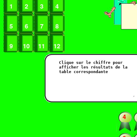
1
2
3
4
5
6
7
8
9
10
11
12
4