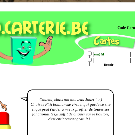
Code-Cart
Retenir
Coucou, chuis ton nouveau Jouet ! :o)
Chuis le P'tit bonhomme virtuel qui garde ce site
et qui peut t'aider à mieux profiter de toutes ses
fonctionalités,Il suffit de cliquer sur le bouton,
c'est entierement gratuit !...