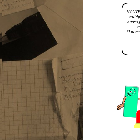
NOUVEAU
multip
autres 
t
Si tu r