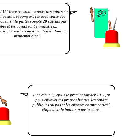
 !,Teste tes conaissances des tables de
lications et compare les avec celles des
joueurs ! la partie compte 20 calculs par
able et tes points sont enregistres...
eussis, tu pourras imprimer ton diplome de
mathematicien !
Bienvenue !,Depuis le premier janvier 2011, tu
peux envoyer tes propres images, les rendre
publiques ou pas et les envoyer comme cartes !,
cliques sur le bouton pour la suite...